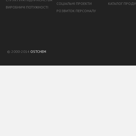
СОЦІАЛЬНІ ПРОЕКТИ
КАТАЛОГ ПРОДУ
ВИРОБНИЧІ ПОТУЖНОСТІ
РОЗВИТОК ПЕРСОНАЛУ
© 2000-2014
OSTCHEM